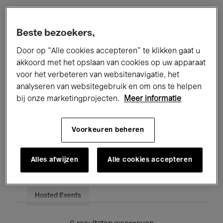
Alle evenementen
Concerten
Beste bezoekers,
Tentoonstellingen
Films
Door op “Alle cookies accepteren” te klikken gaat u
akkoord met het opslaan van cookies op uw apparaat
Performances
Lezingen & Debatten
voor het verbeteren van websitenavigatie, het
analyseren van websitegebruik en om ons te helpen
Jazz
Klassieke Muziek
Global Music
bij onze marketingprojecten.
Meer informatie
Elektronische Muziek
Voorkeuren beheren
Voor iedereen
Kids’ Palace
Alles afwijzen
Alle cookies accepteren
Onderwijs
Rondleidingen
Hosted Events