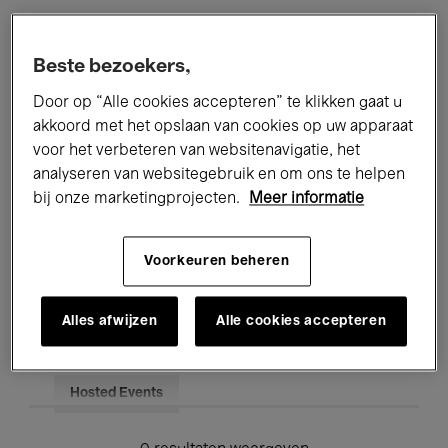
Alle evenementen
Concerten
Beste bezoekers,
Tentoonstellingen
Films
Door op “Alle cookies accepteren” te klikken gaat u
akkoord met het opslaan van cookies op uw apparaat
Performances
Lezingen & Debatten
voor het verbeteren van websitenavigatie, het
analyseren van websitegebruik en om ons te helpen
Jazz
Klassieke Muziek
Global Music
bij onze marketingprojecten.
Meer informatie
Elektronische Muziek
Voorkeuren beheren
Voor iedereen
Kids’ Palace
Alles afwijzen
Alle cookies accepteren
Onderwijs
Rondleidingen
Hosted Events