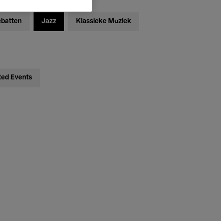
ebatten
Jazz
Klassieke Muziek
ted Events