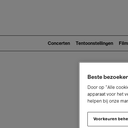
Main
navigat
Main
navigation
Concerten
Tentoonstellingen
Film
(level
2)
Beste bezoeker
Door op “Alle cooki
apparaat voor het v
helpen bij onze ma
V
Voorkeuren beh
D