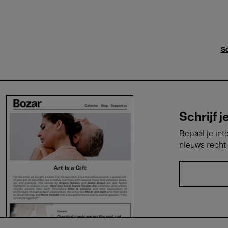
Sc
Schrijf j
Bepaal je int
nieuws recht 