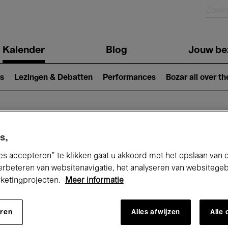
Kalender
Blog
Jouw be
ion
s
Lezingen & Debatten
Performances
Bozar all over th
Nu bij Bozar
s,
es accepteren” te klikken gaat u akkoord met het opslaan van 
erbeteren van websitenavigatie, het analyseren van websitege
rketingprojecten.
Meer informatie
andaag
Komende 7 dagen
December
eren
Alles afwijzen
Alle
insdag 01 - Donderdag 31 December 20