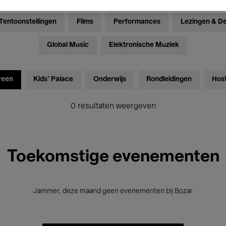
Tentoonstellingen
Films
Performances
Lezingen & D
Global Music
Elektronische Muziek
reen
Kids’ Palace
Onderwijs
Rondleidingen
Hos
0 resultaten weergeven
Toekomstige evenementen
Jammer, deze maand geen evenementen bij Bozar