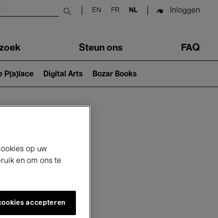
Inloggen
EN
FR
NL
Submit search
zoek
Steun ons
FAQ
e P(a)lace
Digital Arts
Bozar Books
cookies op uw
bruik en om ons te
 cookies accepteren
26