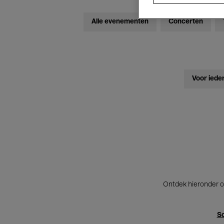
Alle evenementen
Concerten
Voor iede
Ontdek hieronder o
Sc