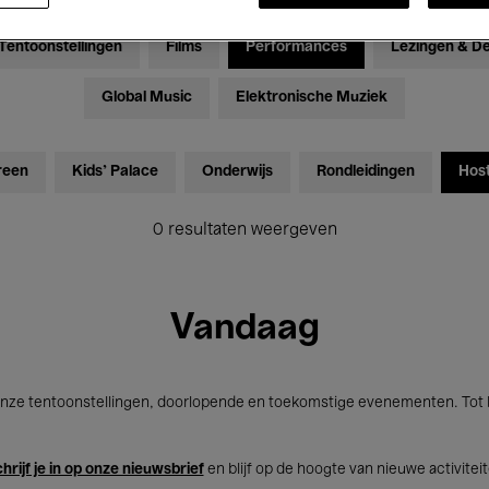
Tentoonstellingen
Films
Performances
Lezingen & D
Global Music
Elektronische Muziek
reen
Kids’ Palace
Onderwijs
Rondleidingen
Hos
0 resultaten weergeven
Vandaag
nze tentoonstellingen, doorlopende en toekomstige evenementen. Tot b
hrijf je in op onze nieuwsbrief
en blijf op de hoogte van nieuwe activitei