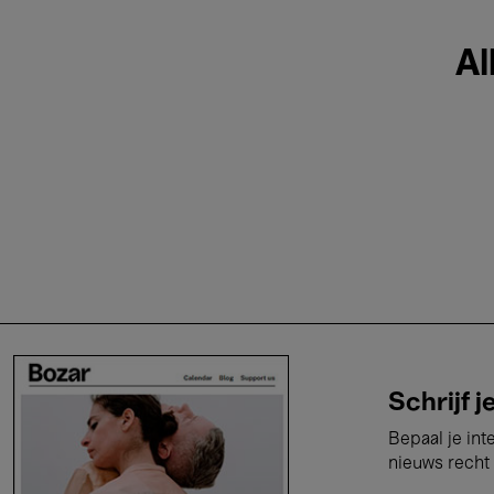
Al
Schrijf j
Bepaal je int
nieuws recht 