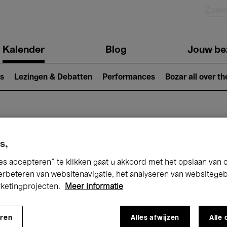
Kalender
Blog
Jouw be
ion
s
Lezingen & Debatten
Performances
Bozar all over th
Nu bij Bozar
s,
es accepteren” te klikken gaat u akkoord met het opslaan van 
erbeteren van websitenavigatie, het analyseren van websitege
andaag
Komende 7 dagen
Augustus
rketingprojecten.
Meer informatie
Zaterdag 01 - Maandag 31 Augustus 202
eren
Alles afwijzen
Alle