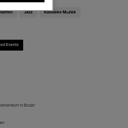
ebatten
Jazz
Klassieke Muziek
ted Events
innenkort in Bozar!
ten