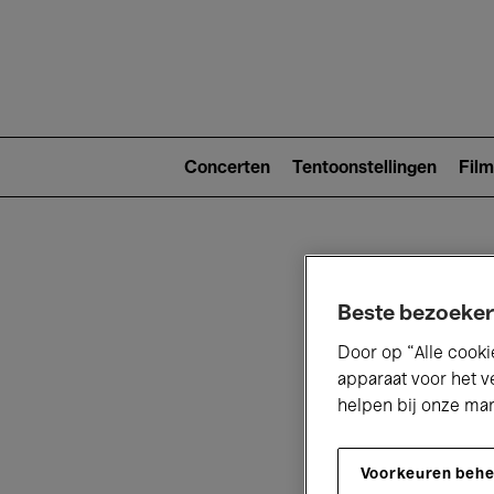
Main
navigat
Main
navigation
Concerten
Tentoonstellingen
Film
(level
2)
Beste bezoeker
Door op “Alle cooki
apparaat voor het v
V
helpen bij onze ma
Voorkeuren beh