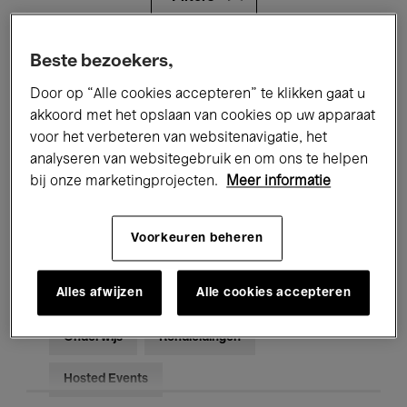
Alle evenementen
Concerten
Beste bezoekers,
Door op “Alle cookies accepteren” te klikken gaat u
Tentoonstellingen
Films
akkoord met het opslaan van cookies op uw apparaat
voor het verbeteren van websitenavigatie, het
Performances
Lezingen & Debatten
analyseren van websitegebruik en om ons te helpen
Jazz
Klassieke Muziek
Global Music
bij onze marketingprojecten.
Meer informatie
Elektronische Muziek
Voorkeuren beheren
Alles afwijzen
Alle cookies accepteren
Voor iedereen
Kids’ Palace
Onderwijs
Rondleidingen
Hosted Events