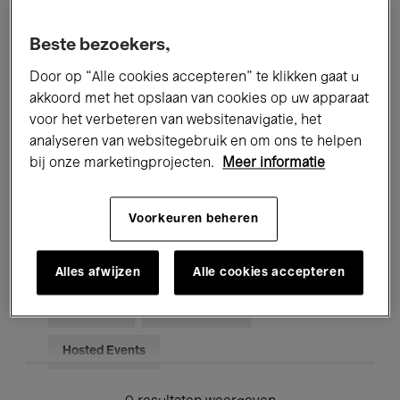
Alle evenementen
Concerten
Beste bezoekers,
Tentoonstellingen
Films
Door op “Alle cookies accepteren” te klikken gaat u
akkoord met het opslaan van cookies op uw apparaat
Performances
Lezingen & Debatten
voor het verbeteren van websitenavigatie, het
analyseren van websitegebruik en om ons te helpen
Jazz
Klassieke Muziek
Global Music
bij onze marketingprojecten.
Meer informatie
Elektronische Muziek
Voorkeuren beheren
Voor iedereen
Kids’ Palace
Alles afwijzen
Alle cookies accepteren
Onderwijs
Rondleidingen
Hosted Events