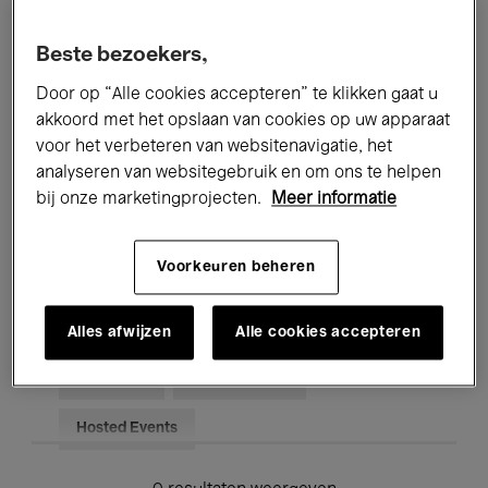
Alle evenementen
Concerten
Beste bezoekers,
Tentoonstellingen
Films
Door op “Alle cookies accepteren” te klikken gaat u
akkoord met het opslaan van cookies op uw apparaat
Performances
Lezingen & Debatten
voor het verbeteren van websitenavigatie, het
analyseren van websitegebruik en om ons te helpen
Jazz
Klassieke Muziek
Global Music
bij onze marketingprojecten.
Meer informatie
Elektronische Muziek
Voorkeuren beheren
Voor iedereen
Kids’ Palace
Alles afwijzen
Alle cookies accepteren
Onderwijs
Rondleidingen
Hosted Events