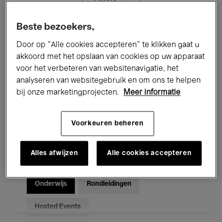
Beste bezoekers,
Alle evenementen
Concerten
Door op “Alle cookies accepteren” te klikken gaat u
Tentoonstellingen
Films
akkoord met het opslaan van cookies op uw apparaat
voor het verbeteren van websitenavigatie, het
Performances
Lezingen & Debatten
analyseren van websitegebruik en om ons te helpen
bij onze marketingprojecten.
Meer informatie
Jazz
Klassieke Muziek
Global Music
Elektronische Muziek
Voorkeuren beheren
Alles afwijzen
Alle cookies accepteren
Voor iedereen
Kids’ Palace
Onderwijs
Rondleidingen
Hosted Events