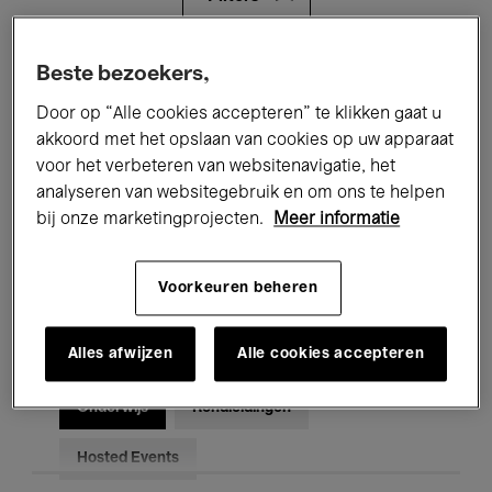
Alle evenementen
Concerten
Beste bezoekers,
Door op “Alle cookies accepteren” te klikken gaat u
Tentoonstellingen
Films
akkoord met het opslaan van cookies op uw apparaat
voor het verbeteren van websitenavigatie, het
Performances
Lezingen & Debatten
analyseren van websitegebruik en om ons te helpen
Jazz
Klassieke Muziek
Global Music
bij onze marketingprojecten.
Meer informatie
Elektronische Muziek
Voorkeuren beheren
Alles afwijzen
Alle cookies accepteren
Voor iedereen
Kids’ Palace
Onderwijs
Rondleidingen
Hosted Events