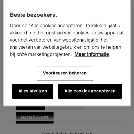
Alle evenementen
Concerten
Beste bezoekers,
Tentoonstellingen
Films
Door op “Alle cookies accepteren” te klikken gaat u
akkoord met het opslaan van cookies op uw apparaat
Performances
Lezingen & Debatten
voor het verbeteren van websitenavigatie, het
analyseren van websitegebruik en om ons te helpen
Jazz
Klassieke Muziek
Global Music
bij onze marketingprojecten.
Meer informatie
Elektronische Muziek
Voorkeuren beheren
Voor iedereen
Kids’ Palace
Alles afwijzen
Alle cookies accepteren
Onderwijs
Rondleidingen
Hosted Events