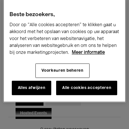
Alle evenementen
Concerten
Beste bezoekers,
Tentoonstellingen
Films
Door op “Alle cookies accepteren” te klikken gaat u
akkoord met het opslaan van cookies op uw apparaat
Performances
Lezingen & Debatten
voor het verbeteren van websitenavigatie, het
analyseren van websitegebruik en om ons te helpen
Jazz
Klassieke Muziek
Global Music
bij onze marketingprojecten.
Meer informatie
Elektronische Muziek
Voorkeuren beheren
Voor iedereen
Kids’ Palace
Alles afwijzen
Alle cookies accepteren
Onderwijs
Rondleidingen
Hosted Events