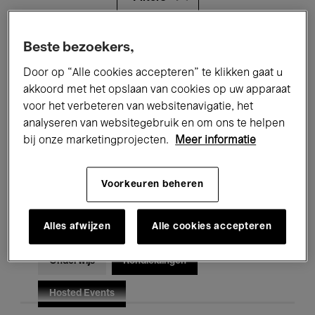
Alle evenementen
Concerten
Beste bezoekers,
Door op “Alle cookies accepteren” te klikken gaat u
Tentoonstellingen
Films
akkoord met het opslaan van cookies op uw apparaat
voor het verbeteren van websitenavigatie, het
Performances
Lezingen & Debatten
analyseren van websitegebruik en om ons te helpen
Jazz
Klassieke Muziek
Global Music
bij onze marketingprojecten.
Meer informatie
Elektronische Muziek
Voorkeuren beheren
Alles afwijzen
Alle cookies accepteren
Voor iedereen
Kids’ Palace
Onderwijs
Rondleidingen
Hosted Events