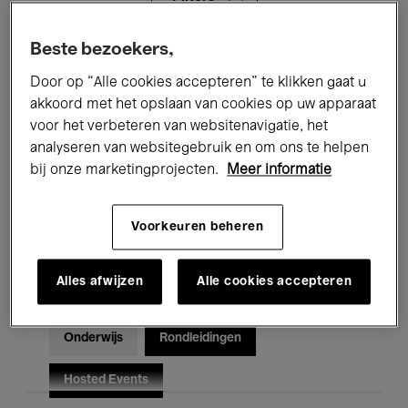
Beste bezoekers,
Alle evenementen
Concerten
Door op “Alle cookies accepteren” te klikken gaat u
Tentoonstellingen
Films
akkoord met het opslaan van cookies op uw apparaat
voor het verbeteren van websitenavigatie, het
Performances
Lezingen & Debatten
analyseren van websitegebruik en om ons te helpen
bij onze marketingprojecten.
Meer informatie
Jazz
Klassieke Muziek
Global Music
Elektronische Muziek
Voorkeuren beheren
Alles afwijzen
Alle cookies accepteren
Voor iedereen
Kids’ Palace
Onderwijs
Rondleidingen
Hosted Events