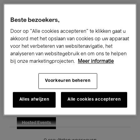
Alle evenementen
Concerten
Beste bezoekers,
Tentoonstellingen
Films
Door op “Alle cookies accepteren” te klikken gaat u
akkoord met het opslaan van cookies op uw apparaat
Performances
Lezingen & Debatten
voor het verbeteren van websitenavigatie, het
analyseren van websitegebruik en om ons te helpen
Jazz
Klassieke Muziek
Global Music
bij onze marketingprojecten.
Meer informatie
Elektronische Muziek
Voorkeuren beheren
Voor iedereen
Kids’ Palace
Alles afwijzen
Alle cookies accepteren
Onderwijs
Rondleidingen
Hosted Events