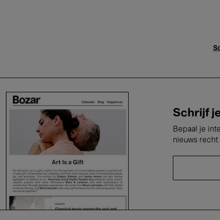
Sc
Schrijf j
Bepaal je int
nieuws recht 