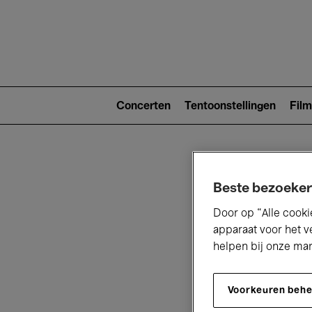
Main
navigat
Main
navigation
Concerten
Tentoonstellingen
Film
(level
2)
Beste bezoeker
Door op “Alle cooki
apparaat voor het v
helpen bij onze ma
V
Voorkeuren beh