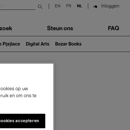
Inloggen
EN
FR
NL
Submit search
zoek
Steun ons
FAQ
e P(a)lace
Digital Arts
Bozar Books
cookies op uw
bruik en om ons te
 cookies accepteren
6