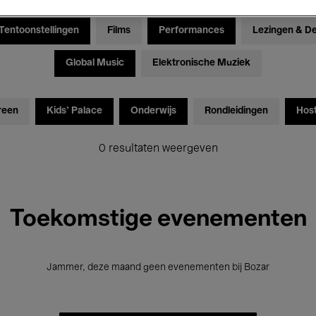
Tentoonstellingen
Films
Performances
Lezingen & D
Global Music
Elektronische Muziek
reen
Kids’ Palace
Onderwijs
Rondleidingen
Hos
0 resultaten weergeven
Toekomstige evenementen
Jammer, deze maand geen evenementen bij Bozar