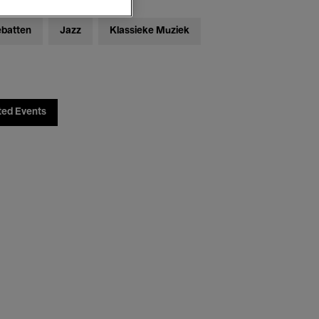
ebatten
Jazz
Klassieke Muziek
ted Events