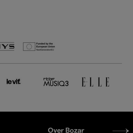
Footer
Over Bozar