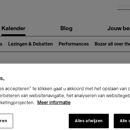
Kalender
Blog
Jouw be
ion
s
Lezingen & Debatten
Performances
Bozar all over th
Nu bij Bozar
s,
es accepteren” te klikken gaat u akkoord met het opslaan van 
erbeteren van websitenavigatie, het analyseren van websitege
rketingprojecten.
Meer informatie
andaag
Komende 7 dagen
November
eren
Alles afwijzen
Alle
Zondag 01 - Maandag 30 November 202