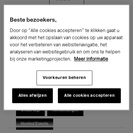
Alle evenementen
Concerten
Beste bezoekers,
Door op “Alle cookies accepteren” te klikken gaat u
Tentoonstellingen
Films
akkoord met het opslaan van cookies op uw apparaat
voor het verbeteren van websitenavigatie, het
Performances
Lezingen & Debatten
analyseren van websitegebruik en om ons te helpen
Jazz
Klassieke Muziek
Global Music
bij onze marketingprojecten.
Meer informatie
Elektronische Muziek
Voorkeuren beheren
Alles afwijzen
Alle cookies accepteren
Voor iedereen
Kids’ Palace
Onderwijs
Rondleidingen
Hosted Events