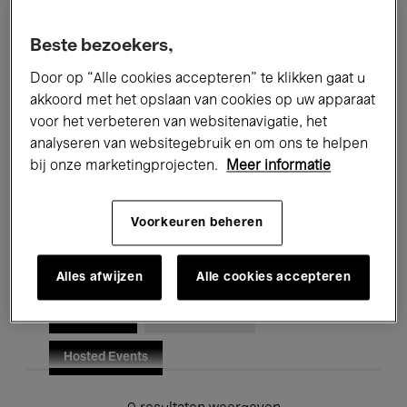
Alle evenementen
Concerten
Beste bezoekers,
Tentoonstellingen
Films
Door op “Alle cookies accepteren” te klikken gaat u
akkoord met het opslaan van cookies op uw apparaat
Performances
Lezingen & Debatten
voor het verbeteren van websitenavigatie, het
analyseren van websitegebruik en om ons te helpen
Jazz
Klassieke Muziek
Global Music
bij onze marketingprojecten.
Meer informatie
Elektronische Muziek
Voorkeuren beheren
Voor iedereen
Kids’ Palace
Alles afwijzen
Alle cookies accepteren
Onderwijs
Rondleidingen
Hosted Events