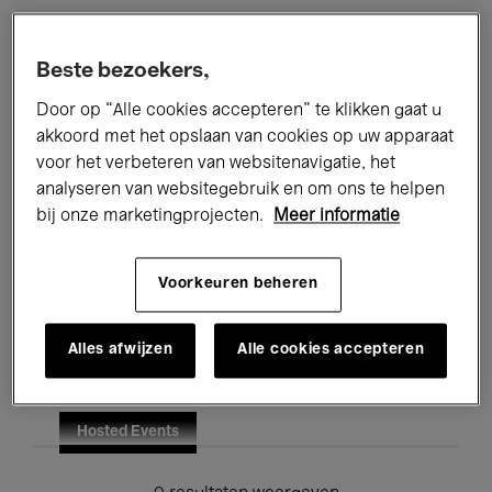
Alle evenementen
Concerten
Beste bezoekers,
Tentoonstellingen
Films
Door op “Alle cookies accepteren” te klikken gaat u
akkoord met het opslaan van cookies op uw apparaat
Performances
Lezingen & Debatten
voor het verbeteren van websitenavigatie, het
analyseren van websitegebruik en om ons te helpen
Jazz
Klassieke Muziek
Global Music
bij onze marketingprojecten.
Meer informatie
Elektronische Muziek
Voorkeuren beheren
Voor iedereen
Kids’ Palace
Alles afwijzen
Alle cookies accepteren
Onderwijs
Rondleidingen
Hosted Events