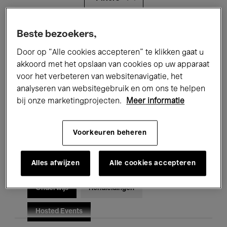
Alle evenementen
Concerten
Beste bezoekers,
Door op “Alle cookies accepteren” te klikken gaat u
Tentoonstellingen
Films
akkoord met het opslaan van cookies op uw apparaat
voor het verbeteren van websitenavigatie, het
Performances
Lezingen & Debatten
analyseren van websitegebruik en om ons te helpen
Jazz
Klassieke Muziek
Global Music
bij onze marketingprojecten.
Meer informatie
Elektronische Muziek
Voorkeuren beheren
Alles afwijzen
Alle cookies accepteren
Voor iedereen
Kids’ Palace
Onderwijs
Rondleidingen
Hosted Events