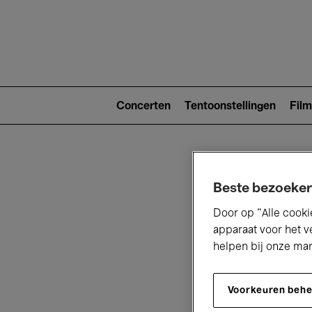
Main
navigat
Main
navigation
Concerten
Tentoonstellingen
Film
(level
2)
Beste bezoeker
Door op “Alle cooki
apparaat voor het v
helpen bij onze ma
V
Voorkeuren beh
D