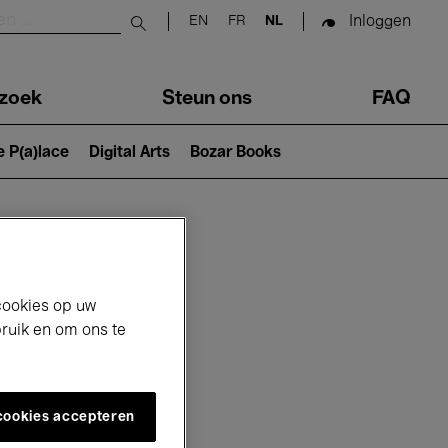
Inloggen
EN
FR
NL
Submit search
zoek
Steun ons
FAQ
e P(a)lace
Digital Arts
Bozar Books
cookies op uw
bruik en om ons te
 cookies accepteren
26