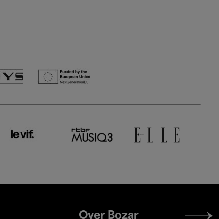
Footer
Over Bozar