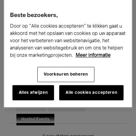
Alle evenementen
Concerten
Beste bezoekers,
Tentoonstellingen
Films
Door op “Alle cookies accepteren” te klikken gaat u
akkoord met het opslaan van cookies op uw apparaat
Performances
Lezingen & Debatten
voor het verbeteren van websitenavigatie, het
analyseren van websitegebruik en om ons te helpen
Jazz
Klassieke Muziek
Global Music
bij onze marketingprojecten.
Meer informatie
Elektronische Muziek
Voorkeuren beheren
Voor iedereen
Kids’ Palace
Alles afwijzen
Alle cookies accepteren
Onderwijs
Rondleidingen
Hosted Events