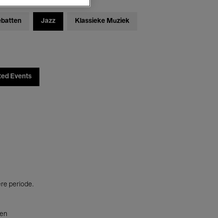
ebatten
Jazz
Klassieke Muziek
ted Events
ere periode.
ten