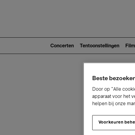
Main
navigat
Main
navigation
Concerten
Tentoonstellingen
Film
(level
2)
Beste bezoeker
Door op “Alle cooki
apparaat voor het v
helpen bij onze ma
V
Voorkeuren beh