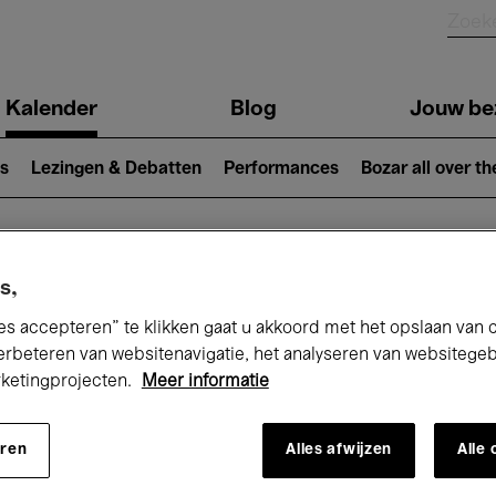
Kalender
Blog
Jouw be
ion
s
Lezingen & Debatten
Performances
Bozar all over th
Nu bij Bozar
s,
es accepteren” te klikken gaat u akkoord met het opslaan van 
erbeteren van websitenavigatie, het analyseren van websitege
rketingprojecten.
Meer informatie
andaag
Komende 7 dagen
Maand
eren
Alles afwijzen
Alle
Maandag 13 April 2026