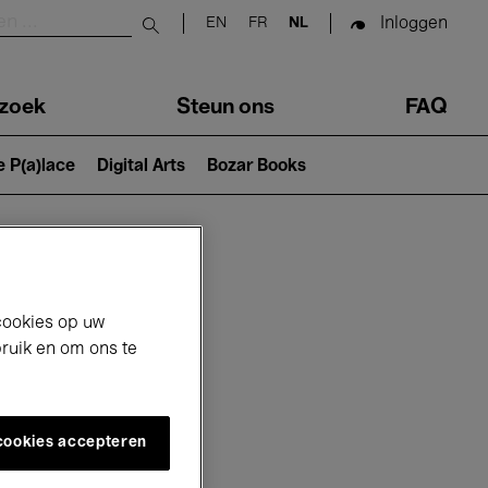
Inloggen
EN
FR
NL
Submit search
zoek
Steun ons
FAQ
e P(a)lace
Digital Arts
Bozar Books
cookies op uw
bruik en om ons te
 cookies accepteren