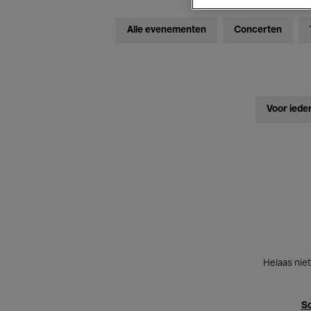
Alle evenementen
Concerten
Voor iede
Helaas niet
Sc