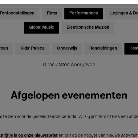
Tentoonstellingen
Films
Performances
Lezingen & D
Global Music
Elektronische Muziek
reen
Kids’ Palace
Onderwijs
Rondleidingen
Hos
0 resultaten weergeven
Afgelopen evenementen
s te zien voor de geselecteerde periode. Wijzig je filters of kies een and
hrijf je in op onze nieuwsbrief
en blijf op de hoogte van nieuwe activitei