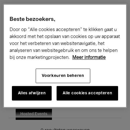
Alle evenementen
Concerten
Beste bezoekers,
Tentoonstellingen
Films
Door op “Alle cookies accepteren” te klikken gaat u
akkoord met het opslaan van cookies op uw apparaat
Performances
Lezingen & Debatten
voor het verbeteren van websitenavigatie, het
analyseren van websitegebruik en om ons te helpen
Jazz
Klassieke Muziek
Global Music
bij onze marketingprojecten.
Meer informatie
Elektronische Muziek
Voorkeuren beheren
Voor iedereen
Kids’ Palace
Alles afwijzen
Alle cookies accepteren
Onderwijs
Rondleidingen
Hosted Events