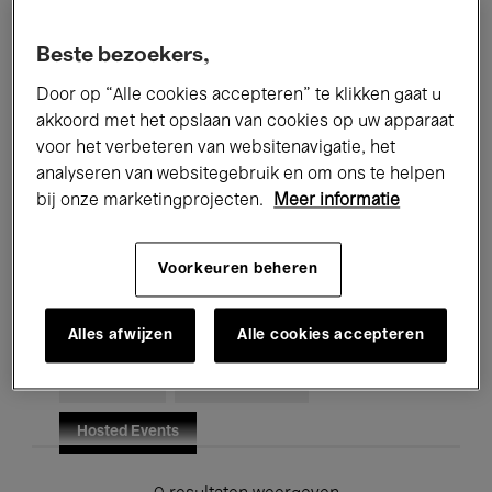
Alle evenementen
Concerten
Beste bezoekers,
Tentoonstellingen
Films
Door op “Alle cookies accepteren” te klikken gaat u
akkoord met het opslaan van cookies op uw apparaat
Performances
Lezingen & Debatten
voor het verbeteren van websitenavigatie, het
analyseren van websitegebruik en om ons te helpen
Jazz
Klassieke Muziek
Global Music
bij onze marketingprojecten.
Meer informatie
Elektronische Muziek
Voorkeuren beheren
Voor iedereen
Kids’ Palace
Alles afwijzen
Alle cookies accepteren
Onderwijs
Rondleidingen
Hosted Events