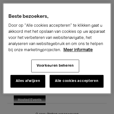
Alle evenementen
Concerten
Beste bezoekers,
Tentoonstellingen
Films
Door op “Alle cookies accepteren” te klikken gaat u
akkoord met het opslaan van cookies op uw apparaat
Performances
Lezingen & Debatten
voor het verbeteren van websitenavigatie, het
analyseren van websitegebruik en om ons te helpen
Jazz
Klassieke Muziek
Global Music
bij onze marketingprojecten.
Meer informatie
Elektronische Muziek
Voorkeuren beheren
Voor iedereen
Kids’ Palace
Alles afwijzen
Alle cookies accepteren
Onderwijs
Rondleidingen
Hosted Events