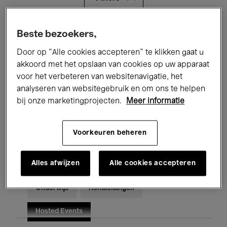
Alle evenementen
Concerten
Beste bezoekers,
Door op “Alle cookies accepteren” te klikken gaat u
Tentoonstellingen
Films
akkoord met het opslaan van cookies op uw apparaat
voor het verbeteren van websitenavigatie, het
Performances
Lezingen & Debatten
analyseren van websitegebruik en om ons te helpen
Jazz
Klassieke Muziek
Global Music
bij onze marketingprojecten.
Meer informatie
Elektronische Muziek
Voorkeuren beheren
Alles afwijzen
Alle cookies accepteren
Voor iedereen
Kids’ Palace
Onderwijs
Rondleidingen
Hosted Events