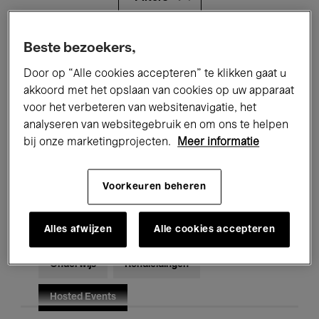
Alle evenementen
Concerten
Beste bezoekers,
Door op “Alle cookies accepteren” te klikken gaat u
Tentoonstellingen
Films
akkoord met het opslaan van cookies op uw apparaat
voor het verbeteren van websitenavigatie, het
Performances
Lezingen & Debatten
analyseren van websitegebruik en om ons te helpen
Jazz
Klassieke Muziek
Global Music
bij onze marketingprojecten.
Meer informatie
Elektronische Muziek
Voorkeuren beheren
Alles afwijzen
Alle cookies accepteren
Voor iedereen
Kids’ Palace
Onderwijs
Rondleidingen
Hosted Events