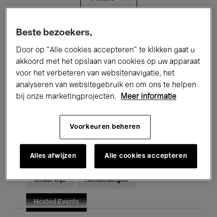
Alle evenementen
Concerten
Beste bezoekers,
Door op “Alle cookies accepteren” te klikken gaat u
Tentoonstellingen
Films
akkoord met het opslaan van cookies op uw apparaat
voor het verbeteren van websitenavigatie, het
Performances
Lezingen & Debatten
analyseren van websitegebruik en om ons te helpen
Jazz
Klassieke Muziek
Global Music
bij onze marketingprojecten.
Meer informatie
Elektronische Muziek
Voorkeuren beheren
Alles afwijzen
Alle cookies accepteren
Voor iedereen
Kids’ Palace
Onderwijs
Rondleidingen
Hosted Events