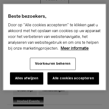
Alle evenementen
Concerten
Beste bezoekers,
Door op “Alle cookies accepteren” te klikken gaat u
Tentoonstellingen
Films
akkoord met het opslaan van cookies op uw apparaat
voor het verbeteren van websitenavigatie, het
Performances
Lezingen & Debatten
analyseren van websitegebruik en om ons te helpen
Jazz
Klassieke Muziek
Global Music
bij onze marketingprojecten.
Meer informatie
Elektronische Muziek
Voorkeuren beheren
Alles afwijzen
Alle cookies accepteren
Voor iedereen
Kids’ Palace
Onderwijs
Rondleidingen
Hosted Events