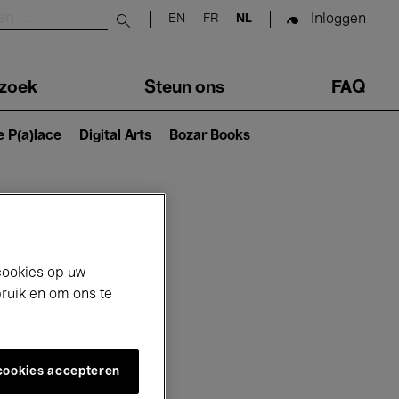
Inloggen
EN
FR
NL
Submit search
zoek
Steun ons
FAQ
e P(a)lace
Digital Arts
Bozar Books
cookies op uw
bruik en om ons te
 cookies accepteren