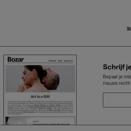
Sc
Schrijf j
Bepaal je int
nieuws recht 