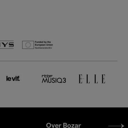
Footer
Over Bozar