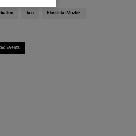
ebatten
Jazz
Klassieke Muziek
ted Events