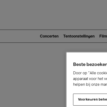
Main
navigat
Main
navigation
Concerten
Tentoonstellingen
Film
(level
2)
Beste bezoeker
Door op “Alle cooki
apparaat voor het v
helpen bij onze ma
V
Voorkeuren beh