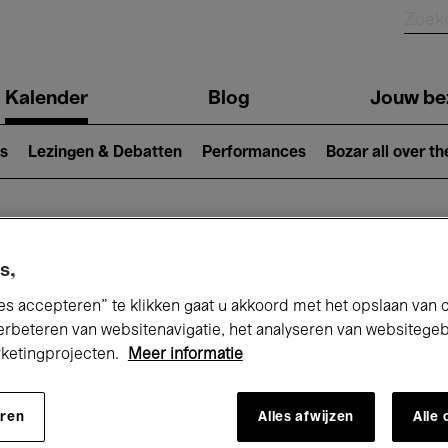
Kalender
Blog
Jouw be
ion
s
Lezingen & Debatten
Performances
Bozar all over th
Nu bij Bozar
s,
es accepteren” te klikken gaat u akkoord met het opslaan van 
erbeteren van websitenavigatie, het analyseren van websitege
rketingprojecten.
Meer informatie
andaag
Komende 7 dagen
Maart
eren
Alles afwijzen
Alle
Maandag 01 - Woensdag 31 Maart 2027