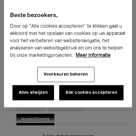
Alle evenementen
Concerten
Beste bezoekers,
Tentoonstellingen
Films
Door op “Alle cookies accepteren” te klikken gaat u
akkoord met het opslaan van cookies op uw apparaat
Performances
Lezingen & Debatten
voor het verbeteren van websitenavigatie, het
analyseren van websitegebruik en om ons te helpen
Jazz
Klassieke Muziek
Global Music
bij onze marketingprojecten.
Meer informatie
Elektronische Muziek
Voorkeuren beheren
Voor iedereen
Kids’ Palace
Alles afwijzen
Alle cookies accepteren
Onderwijs
Rondleidingen
Hosted Events