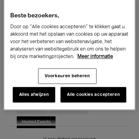
Alle evenementen
Concerten
Beste bezoekers,
Tentoonstellingen
Films
Door op “Alle cookies accepteren” te klikken gaat u
akkoord met het opslaan van cookies op uw apparaat
Performances
Lezingen & Debatten
voor het verbeteren van websitenavigatie, het
analyseren van websitegebruik en om ons te helpen
Jazz
Klassieke Muziek
Global Music
bij onze marketingprojecten.
Meer informatie
Elektronische Muziek
Voorkeuren beheren
Voor iedereen
Kids’ Palace
Alles afwijzen
Alle cookies accepteren
Onderwijs
Rondleidingen
Hosted Events