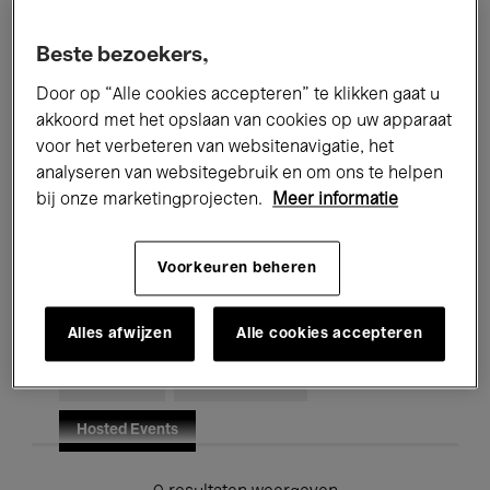
Alle evenementen
Concerten
Beste bezoekers,
Tentoonstellingen
Films
Door op “Alle cookies accepteren” te klikken gaat u
akkoord met het opslaan van cookies op uw apparaat
Performances
Lezingen & Debatten
voor het verbeteren van websitenavigatie, het
analyseren van websitegebruik en om ons te helpen
Jazz
Klassieke Muziek
Global Music
bij onze marketingprojecten.
Meer informatie
Elektronische Muziek
Voorkeuren beheren
Voor iedereen
Kids’ Palace
Alles afwijzen
Alle cookies accepteren
Onderwijs
Rondleidingen
Hosted Events