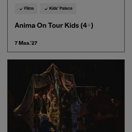
Films
Kids’ Palace
Anima On Tour Kids (4+)
7 Maa.'27
Fôrets
Paisibles
(0+)