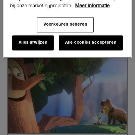
bij onze marketingprojecten.
Meer informatie
4 resultaten weergeven
Voorkeuren beheren
Toekomstige evenementen
Alles afwijzen
Alle cookies accepteren
Anima
On
Tour
Kids
(4+)