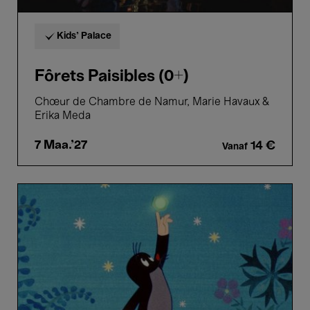
Kids’ Palace
Fôrets Paisibles (0+)
Chœur de Chambre de Namur, Marie Havaux &
Erika Meda
7 Maa.'27
14 €
Vanaf
Het
Molletje
(4+)