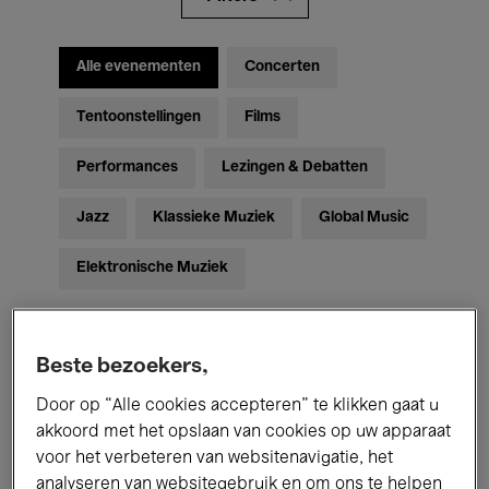
Alle evenementen
Concerten
Tentoonstellingen
Films
Performances
Lezingen & Debatten
Jazz
Klassieke Muziek
Global Music
Elektronische Muziek
Voor iedereen
Kids’ Palace
Beste bezoekers,
Onderwijs
Rondleidingen
Door op “Alle cookies accepteren” te klikken gaat u
akkoord met het opslaan van cookies op uw apparaat
Hosted Events
voor het verbeteren van websitenavigatie, het
analyseren van websitegebruik en om ons te helpen