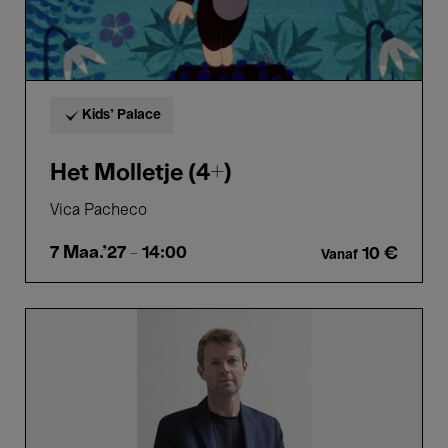
Kids’ Palace
Het Molletje (4+)
Vica Pacheco
7 Maa.'27
- 14:00
10 €
Vanaf
Bas
Smets