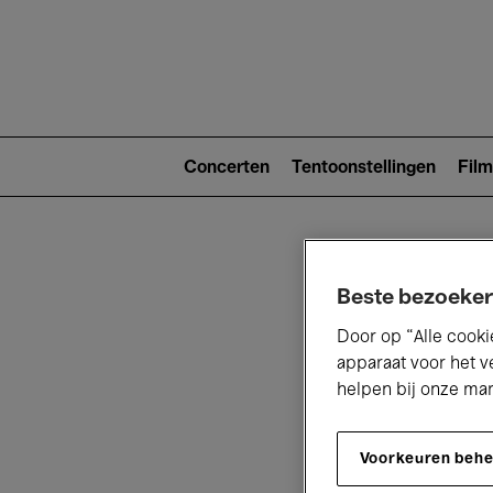
Main
navigat
Main
navigation
Concerten
Tentoonstellingen
Film
(level
2)
Beste bezoeker
Door op “Alle cooki
apparaat voor het v
helpen bij onze ma
V
Voorkeuren beh