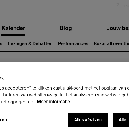
Kalender
Blog
Jouw be
ion
s
Lezingen & Debatten
Performances
Bozar all over th
Nu bij Bozar
s,
es accepteren” te klikken gaat u akkoord met het opslaan van 
erbeteren van websitenavigatie, het analyseren van websitege
rketingprojecten.
Meer informatie
andaag
Komende 7 dagen
April
eren
Alles afwijzen
Alle
Donderdag 01 - Vrijdag 30 April 2027