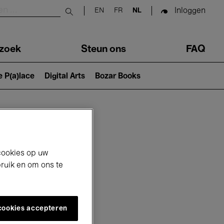
Inloggen
EN
FR
NL
Submit search
zoek
Steun ons
FAQ
e P(a)lace
Digital Arts
Bozar Books
cookies op uw
bruik en om ons te
 cookies accepteren