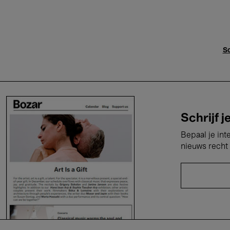
Sc
Schrijf j
Bepaal je int
nieuws recht 