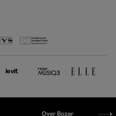
Footer
Over Bozar