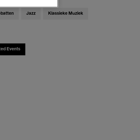
ebatten
Jazz
Klassieke Muziek
ted Events