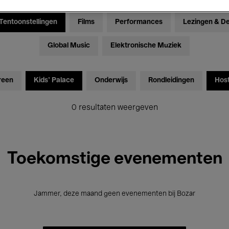
Tentoonstellingen
Films
Performances
Lezingen & D
Global Music
Elektronische Muziek
reen
Kids’ Palace
Onderwijs
Rondleidingen
Hos
0 resultaten weergeven
Toekomstige evenementen
Jammer, deze maand geen evenementen bij Bozar