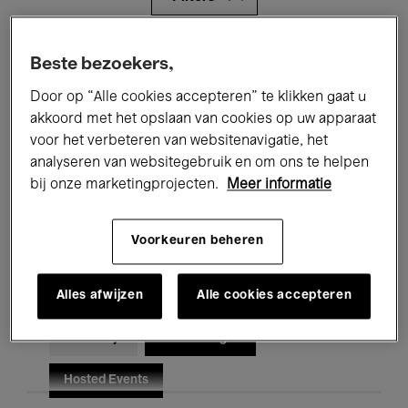
Alle evenementen
Concerten
Beste bezoekers,
Door op “Alle cookies accepteren” te klikken gaat u
Tentoonstellingen
Films
akkoord met het opslaan van cookies op uw apparaat
Performances
Lezingen & Debatten
voor het verbeteren van websitenavigatie, het
analyseren van websitegebruik en om ons te helpen
Jazz
Klassieke Muziek
Global Music
bij onze marketingprojecten.
Meer informatie
Elektronische Muziek
Voorkeuren beheren
Alles afwijzen
Alle cookies accepteren
Voor iedereen
Kids’ Palace
Onderwijs
Rondleidingen
Hosted Events