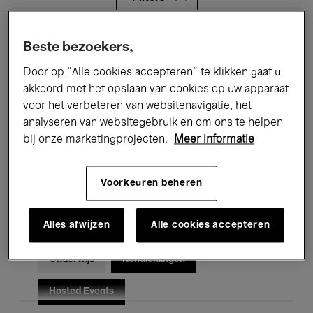
Alle evenementen
Concerten
Beste bezoekers,
Door op “Alle cookies accepteren” te klikken gaat u
Tentoonstellingen
Films
akkoord met het opslaan van cookies op uw apparaat
voor het verbeteren van websitenavigatie, het
Performances
Lezingen & Debatten
analyseren van websitegebruik en om ons te helpen
Jazz
Klassieke Muziek
Global Music
bij onze marketingprojecten.
Meer informatie
Elektronische Muziek
Voorkeuren beheren
Alles afwijzen
Alle cookies accepteren
Voor iedereen
Kids’ Palace
Onderwijs
Rondleidingen
Hosted Events