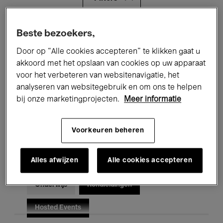
Alle evenementen
Concerten
Beste bezoekers,
Door op “Alle cookies accepteren” te klikken gaat u
Tentoonstellingen
Films
akkoord met het opslaan van cookies op uw apparaat
voor het verbeteren van websitenavigatie, het
Performances
Lezingen & Debatten
analyseren van websitegebruik en om ons te helpen
Jazz
Klassieke Muziek
Global Music
bij onze marketingprojecten.
Meer informatie
Elektronische Muziek
Voorkeuren beheren
Alles afwijzen
Alle cookies accepteren
Voor iedereen
Kids’ Palace
Onderwijs
Rondleidingen
Hosted Events