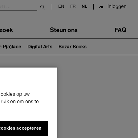
Inloggen
EN
FR
NL
Submit search
zoek
Steun ons
FAQ
e P(a)lace
Digital Arts
Bozar Books
cookies op uw
bruik en om ons te
 cookies accepteren