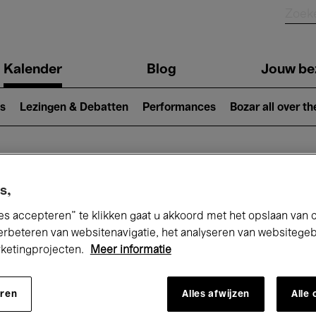
Kalender
Blog
Jouw be
ion
s
Lezingen & Debatten
Performances
Bozar all over th
Nu bij Bozar
s,
es accepteren” te klikken gaat u akkoord met het opslaan van 
erbeteren van websitenavigatie, het analyseren van websitege
rketingprojecten.
Meer informatie
andaag
Komende 7 dagen
April
eren
Alles afwijzen
Alle
Donderdag 01 - Vrijdag 30 April 2027