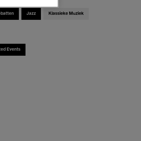
ebatten
Jazz
Klassieke Muziek
ted Events