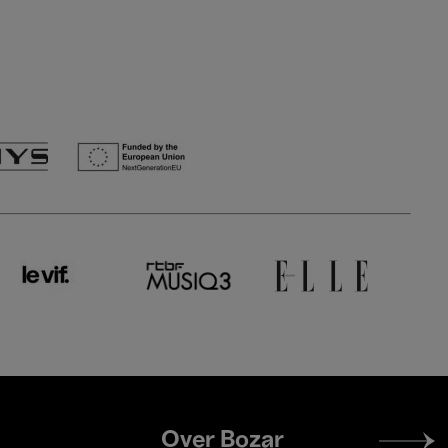
Footer
Over Bozar