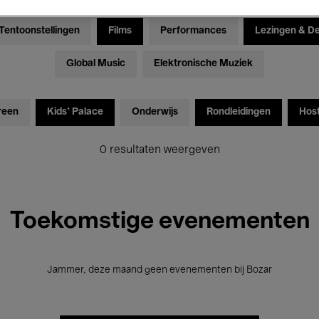
Tentoonstellingen
Films
Performances
Lezingen & D
Global Music
Elektronische Muziek
reen
Kids’ Palace
Onderwijs
Rondleidingen
Hos
0 resultaten weergeven
Toekomstige evenementen
Jammer, deze maand geen evenementen bij Bozar