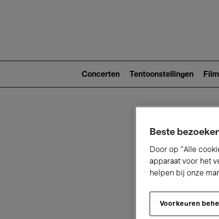
Main
navigat
Main
navigation
Concerten
Tentoonstellingen
Film
(level
2)
Beste bezoeker
Door op “Alle cooki
apparaat voor het v
helpen bij onze ma
V
Voorkeuren beh