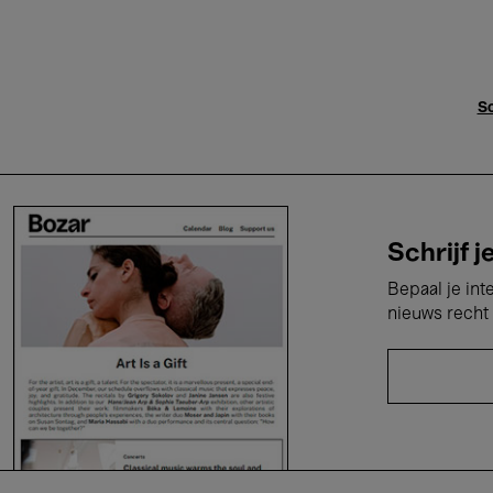
Sc
Schrijf j
Bepaal je int
nieuws recht 