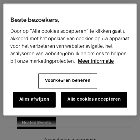
Alle evenementen
Concerten
Beste bezoekers,
Tentoonstellingen
Films
Door op “Alle cookies accepteren” te klikken gaat u
akkoord met het opslaan van cookies op uw apparaat
Performances
Lezingen & Debatten
voor het verbeteren van websitenavigatie, het
analyseren van websitegebruik en om ons te helpen
Jazz
Klassieke Muziek
Global Music
bij onze marketingprojecten.
Meer informatie
Elektronische Muziek
Voorkeuren beheren
Voor iedereen
Kids’ Palace
Alles afwijzen
Alle cookies accepteren
Onderwijs
Rondleidingen
Hosted Events