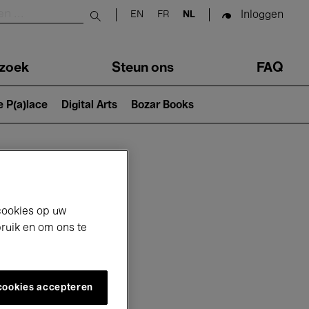
Inloggen
EN
FR
NL
Submit search
zoek
Steun ons
FAQ
e P(a)lace
Digital Arts
Bozar Books
cookies op uw
bruik en om ons te
 cookies accepteren
6