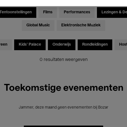
Tentoonstellingen
Films
Performances
Lezingen & D
Global Music
Elektronische Muziek
reen
Kids’ Palace
Onderwijs
Rondleidingen
Hos
0 resultaten weergeven
Toekomstige evenementen
Jammer, deze maand geen evenementen bij Bozar