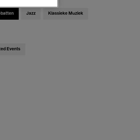
ebatten
Jazz
Klassieke Muziek
ted Events