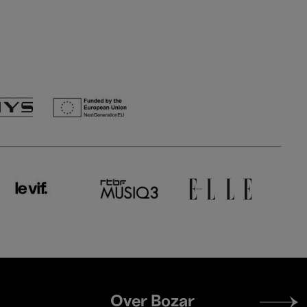
Footer
Over Bozar