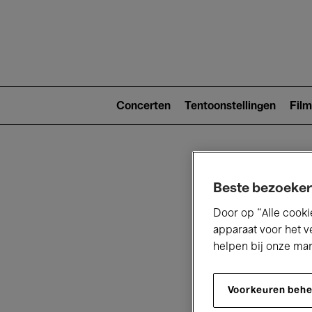
Main
navigat
Main
navigation
Concerten
Tentoonstellingen
Film
(level
2)
Beste bezoeker
Door op “Alle cooki
apparaat voor het v
helpen bij onze ma
V
Voorkeuren beh