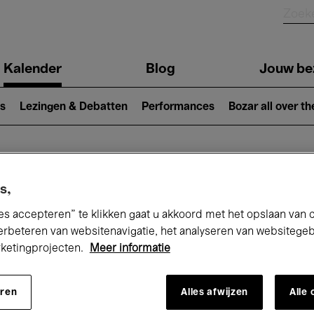
Kalender
Blog
Jouw be
ion
s
Lezingen & Debatten
Performances
Bozar all over th
Nu bij Bozar
s,
es accepteren” te klikken gaat u akkoord met het opslaan van 
erbeteren van websitenavigatie, het analyseren van websitege
rketingprojecten.
Meer informatie
andaag
Komende 7 dagen
November
eren
Alles afwijzen
Alle
Zondag 01 - Maandag 30 November 202