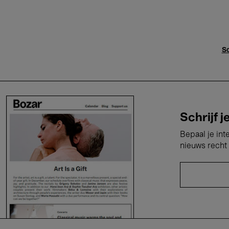
Sc
Schrijf j
Bepaal je int
nieuws recht 