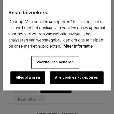
Alle evenementen
Concerten
Beste bezoekers,
Tentoonstellingen
Films
Door op “Alle cookies accepteren” te klikken gaat u
akkoord met het opslaan van cookies op uw apparaat
Performances
Lezingen & Debatten
voor het verbeteren van websitenavigatie, het
analyseren van websitegebruik en om ons te helpen
Jazz
Klassieke Muziek
Global Music
bij onze marketingprojecten.
Meer informatie
Elektronische Muziek
Voorkeuren beheren
Voor iedereen
Kids’ Palace
Alles afwijzen
Alle cookies accepteren
Onderwijs
Rondleidingen
Hosted Events