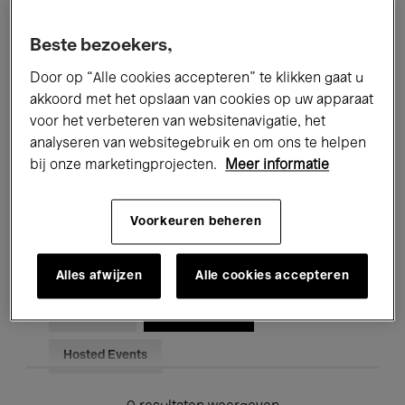
Alle evenementen
Concerten
Beste bezoekers,
Tentoonstellingen
Films
Door op “Alle cookies accepteren” te klikken gaat u
akkoord met het opslaan van cookies op uw apparaat
Performances
Lezingen & Debatten
voor het verbeteren van websitenavigatie, het
analyseren van websitegebruik en om ons te helpen
Jazz
Klassieke Muziek
Global Music
bij onze marketingprojecten.
Meer informatie
Elektronische Muziek
Voorkeuren beheren
Voor iedereen
Kids’ Palace
Alles afwijzen
Alle cookies accepteren
Onderwijs
Rondleidingen
Hosted Events