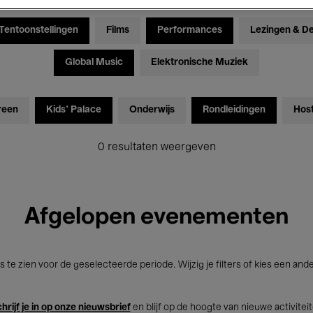
Tentoonstellingen
Films
Performances
Lezingen & D
Global Music
Elektronische Muziek
reen
Kids’ Palace
Onderwijs
Rondleidingen
Hos
0 resultaten weergeven
Afgelopen evenementen
s te zien voor de geselecteerde periode. Wijzig je filters of kies een and
hrijf je in op onze nieuwsbrief
en blijf op de hoogte van nieuwe activitei