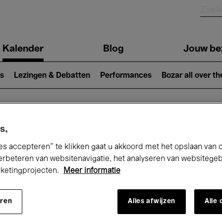
Kalender
Blog
Jouw be
ion
s
Lezingen & Debatten
Performances
Bozar all over th
Nu bij Bozar
s,
es accepteren” te klikken gaat u akkoord met het opslaan van 
erbeteren van websitenavigatie, het analyseren van websitege
rketingprojecten.
Meer informatie
andaag
Komende 7 dagen
Maand
eren
Alles afwijzen
Alle
Dinsdag 21 April 2026