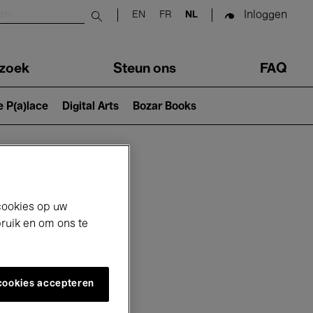
Inloggen
EN
FR
NL
Submit search
zoek
Steun ons
FAQ
e P(a)lace
Digital Arts
Bozar Books
cookies op uw
bruik en om ons te
 cookies accepteren