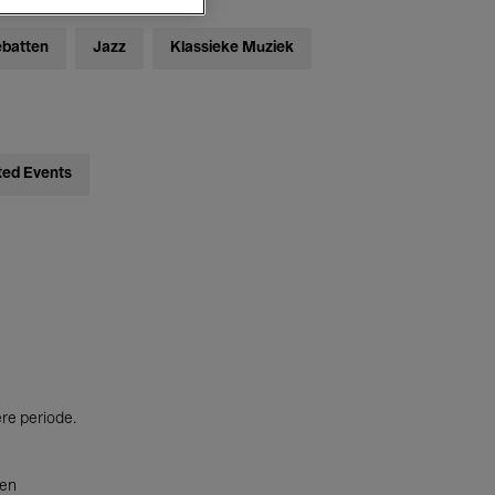
ebatten
Jazz
Klassieke Muziek
ted Events
ere periode.
ten