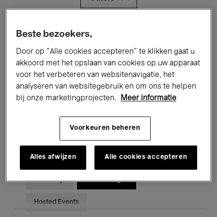
Alle evenementen
Concerten
Beste bezoekers,
Door op “Alle cookies accepteren” te klikken gaat u
Tentoonstellingen
Films
akkoord met het opslaan van cookies op uw apparaat
Performances
Lezingen & Debatten
voor het verbeteren van websitenavigatie, het
analyseren van websitegebruik en om ons te helpen
Jazz
Klassieke Muziek
Global Music
bij onze marketingprojecten.
Meer informatie
Elektronische Muziek
Voorkeuren beheren
Alles afwijzen
Alle cookies accepteren
Voor iedereen
Kids’ Palace
Onderwijs
Rondleidingen
Hosted Events