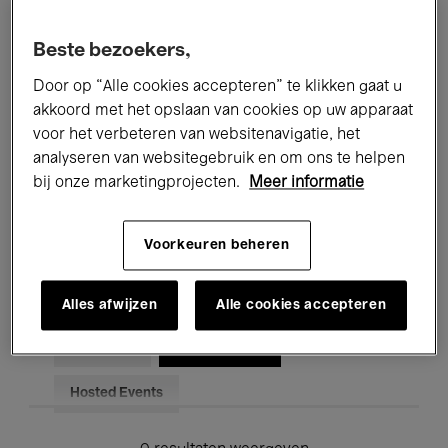
Alle evenementen
Concerten
Beste bezoekers,
Tentoonstellingen
Films
Door op “Alle cookies accepteren” te klikken gaat u
akkoord met het opslaan van cookies op uw apparaat
Performances
Lezingen & Debatten
voor het verbeteren van websitenavigatie, het
analyseren van websitegebruik en om ons te helpen
Jazz
Klassieke Muziek
Global Music
bij onze marketingprojecten.
Meer informatie
Elektronische Muziek
Voorkeuren beheren
Voor iedereen
Kids’ Palace
Alles afwijzen
Alle cookies accepteren
Onderwijs
Rondleidingen
Hosted Events