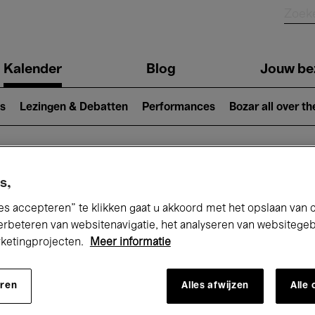
Kalender
Blog
Jouw be
ion
s
Lezingen & Debatten
Performances
Bozar all over th
Nu bij Bozar
s,
es accepteren” te klikken gaat u akkoord met het opslaan van 
erbeteren van websitenavigatie, het analyseren van websitege
rketingprojecten.
Meer informatie
andaag
Komende 7 dagen
Maand
eren
Alles afwijzen
Alle
Vrijdag 15 - Zaterdag 23 Mei 2026