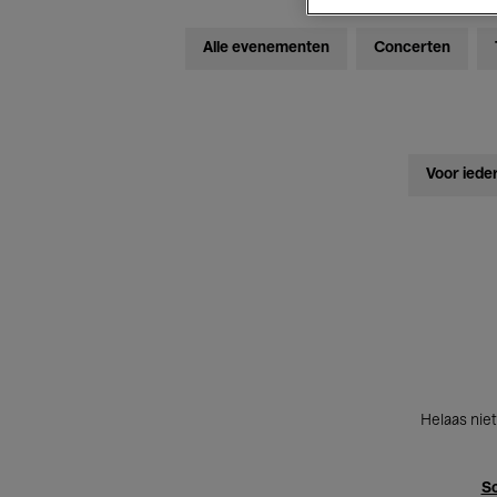
Alle evenementen
Concerten
Voor iede
Helaas niet
Sc