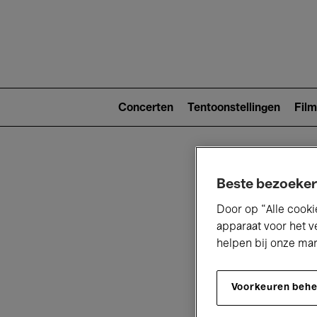
Main
navigat
Main
navigation
Concerten
Tentoonstellingen
Film
(level
2)
Beste bezoeker
Door op “Alle cooki
apparaat voor het v
helpen bij onze ma
V
Voorkeuren beh