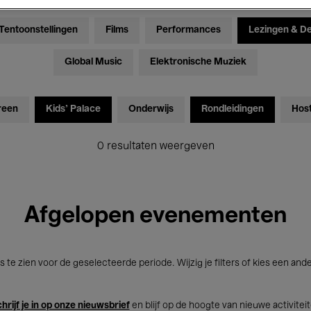
Tentoonstellingen
Films
Performances
Lezingen & D
Global Music
Elektronische Muziek
reen
Kids’ Palace
Onderwijs
Rondleidingen
Hos
0 resultaten weergeven
Afgelopen evenementen
s te zien voor de geselecteerde periode. Wijzig je filters of kies een and
hrijf je in op onze nieuwsbrief
en blijf op de hoogte van nieuwe activitei