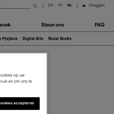
Inloggen
EN
FR
NL
Submit search
zoek
Steun ons
FAQ
e P(a)lace
Digital Arts
Bozar Books
cookies op uw
bruik en om ons te
 cookies accepteren