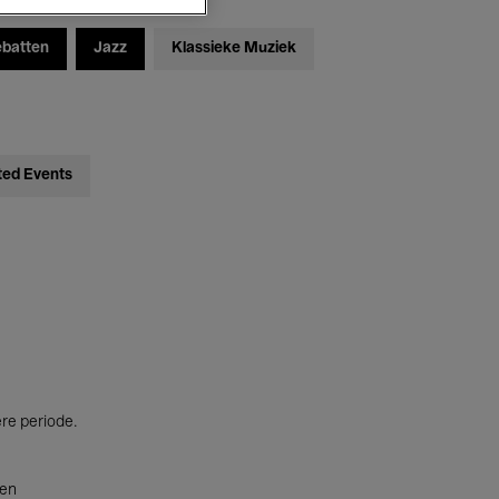
ebatten
Jazz
Klassieke Muziek
ted Events
ere periode.
ten