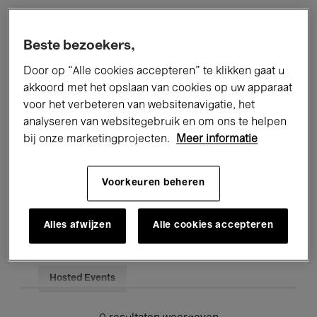
Alle evenementen
Concerten
Beste bezoekers,
Tentoonstellingen
Films
Door op “Alle cookies accepteren” te klikken gaat u
akkoord met het opslaan van cookies op uw apparaat
Performances
Lezingen & Debatten
voor het verbeteren van websitenavigatie, het
analyseren van websitegebruik en om ons te helpen
Jazz
Klassieke Muziek
Global Music
bij onze marketingprojecten.
Meer informatie
Elektronische Muziek
Voorkeuren beheren
Voor iedereen
Kids’ Palace
Alles afwijzen
Alle cookies accepteren
Onderwijs
Rondleidingen
Hosted Events