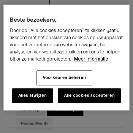
Alle evenementen
Concerten
Beste bezoekers,
Door op “Alle cookies accepteren” te klikken gaat u
Tentoonstellingen
Films
akkoord met het opslaan van cookies op uw apparaat
voor het verbeteren van websitenavigatie, het
Performances
Lezingen & Debatten
analyseren van websitegebruik en om ons te helpen
Jazz
Klassieke Muziek
Global Music
bij onze marketingprojecten.
Meer informatie
Elektronische Muziek
Voorkeuren beheren
Alles afwijzen
Alle cookies accepteren
Voor iedereen
Kids’ Palace
Onderwijs
Rondleidingen
Hosted Events