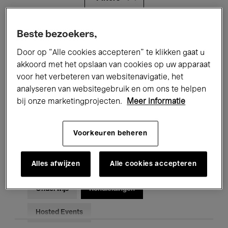
Alle evenementen
Concerten
Beste bezoekers,
Door op “Alle cookies accepteren” te klikken gaat u
Tentoonstellingen
Films
akkoord met het opslaan van cookies op uw apparaat
voor het verbeteren van websitenavigatie, het
Performances
Lezingen & Debatten
analyseren van websitegebruik en om ons te helpen
Jazz
Klassieke Muziek
Global Music
bij onze marketingprojecten.
Meer informatie
Elektronische Muziek
Voorkeuren beheren
Alles afwijzen
Alle cookies accepteren
Voor iedereen
Kids’ Palace
Onderwijs
Rondleidingen
Hosted Events